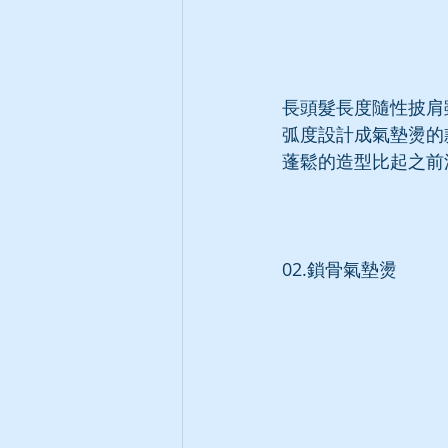
長頭髮長度隨性披肩
弧度設計成氣墊燙的
蓬鬆的造型比起之前
02.鎖骨氣墊燙