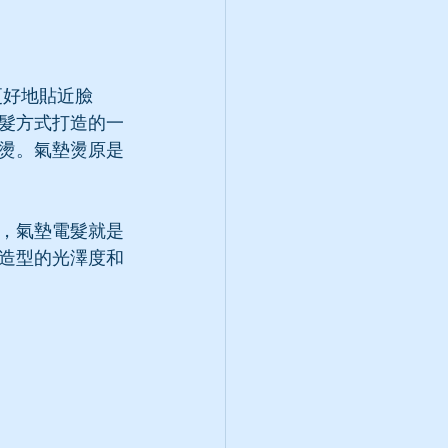
更好地貼近臉
髮方式打造的一
燙。氣墊燙原是
，氣墊電髮就是
造型的光澤度和