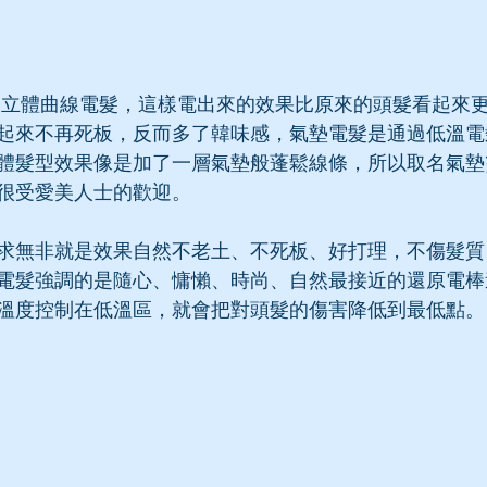
-就是立體曲線電髮，這樣電出來的效果比原來的頭髮看起來
起來不再死板，反而多了韓味感，氣墊電髮是通過低溫電
體髮型效果像是加了一層氣墊般蓬鬆線條，所以取名氣墊
很受愛美人士的歡迎。
求無非就是效果自然不老土、不死板、好打理，不傷髮質
電髮強調的是隨心、慵懶、時尚、自然最接近的還原電棒
溫度控制在低溫區，就會把對頭髮的傷害降低到最低點。