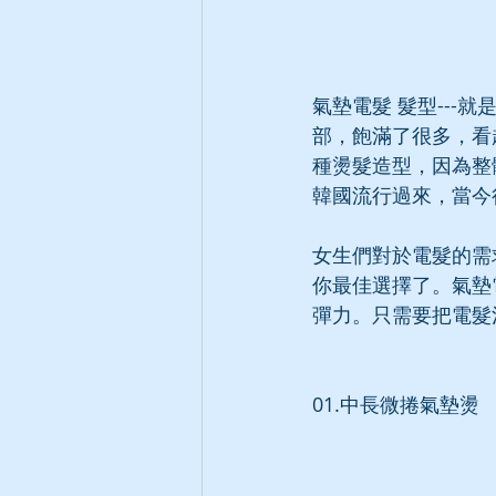
氣墊電髮 髮型--
部，飽滿了很多，看
種燙髮造型，因為整
韓國流行過來，當今
女生們對於電髮的需
你最佳選擇了。氣墊
彈力。只需要把電髮
01.中長微捲氣墊燙