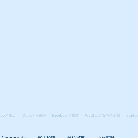
hop／商店
Menu / 收費表
Facebook / 臉書
WeChat / 微信公眾號
Conta
r Community
髮術秘技
髮術秘技
流行趨勢