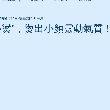
19年6月12日
讀畢需時 3 分鐘
墊燙”，燙出小顏靈動氣質