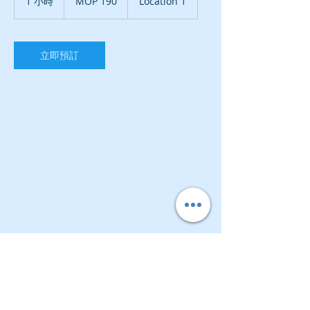
1 小時
1
MOP 190
Location 1
门
小
元
立即預訂
聯絡資料
167-173 R. de Francisco Xavier Pereira,
Macao