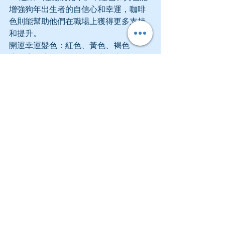
增強狗年出生者的自信心和幸運，咖啡
色則能幫助他們在職場上獲得更多支持
和提升。
開運幸運髮色：紅色、黃色、褐色
流年貴人生肖：猴、馬、虎、牛、兔
12.　豬：
     今年是「沖太歲」，慎重建議先安太
歲!!!
藍色和紫色能夠提升豬年出生者的情感
運和智慧，白色有助於維持穩定的財運