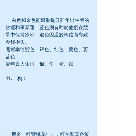
     白色和金色能幫助提升雞年出生者的
財運和事業運，藍色則有助於他們在競
爭中保持冷靜，避免因過於輕信而導致
金錢損失。
開運幸運髮色：銀色、红色、黄色、蔚
蓝色
流年貴人生肖：猴、牛、豬、鼠
11.　狗：
     迎來「紅鸞桃花年」，紅色和黃色能