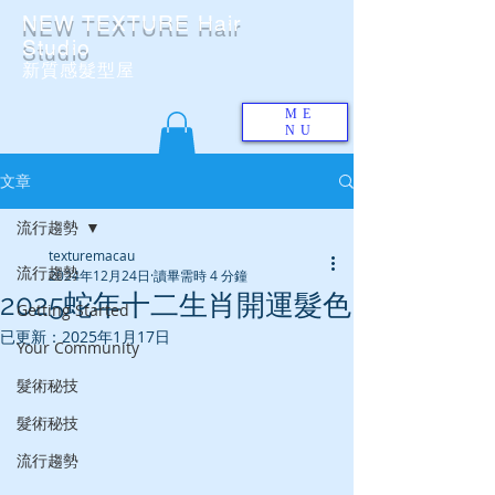
NEW TEXTURE Hair
Studio
​新質感髮型屋
ME
NU
文章
流行趨勢
texturemacau
流行趨勢
2024年12月24日
讀畢需時 4 分鐘
2025蛇年十二生肖開運髮色
Getting Started
已更新：
2025年1月17日
Your Community
髮術秘技
髮術秘技
流行趨勢