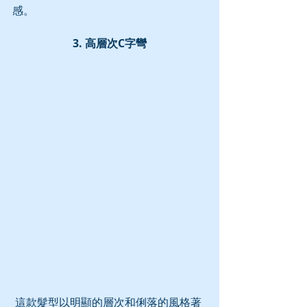
感。
3. 高層次C字彎
 這款髮型以明顯的層次和俐落的風格著