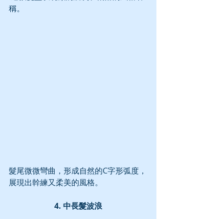
稱。
髮尾微微彎曲，形成自然的C字形弧度，
展現出幹練又柔美的風格。
4. 中長髮波浪