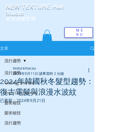
NEW TEXTURE Hair
Studio
​新質感髮型屋
ME
NU
文章
流行趨勢
texturemacau
流行趨勢
2024年9月11日
讀畢需時 2 分鐘
2024年韓國秋冬髮型趨勢：
Getting Started
復古電髮與浪漫水波紋
Your Community
已更新：
2024年9月21日
髮術秘技
髮術秘技
流行趨勢