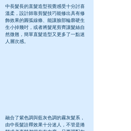
中長髮長的直髮造型視覺感受十分討喜
溫柔，設計師靠剪髮技巧能修出具有修
飾效果的圓弧線條、能讓臉部輪廓硬生
生小掉幾吋，或者將髮尾剪齊讓髮絲自
然微翹，簡單直髮造型又更多了一點迷
人層次感。
融合了紫色調與藍灰色調的霧灰髮系，
由中長髮詮釋效果十分迷人，不管是捲