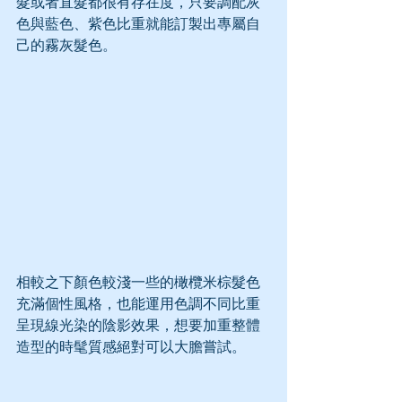
髮或者直髮都很有存在度，只要調配灰
色與藍色、紫色比重就能訂製出專屬自
己的霧灰髮色。
相較之下顏色較淺一些的橄欖米棕髮色
充滿個性風格，也能運用色調不同比重
呈現線光染的陰影效果，想要加重整體
造型的時髦質感絕對可以大膽嘗試。