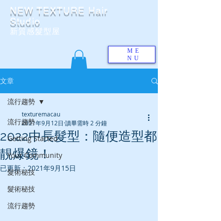
NEW TEXTURE Hair
Studio
​新質感髮型屋
ME
NU
文章
流行趨勢
texturemacau
流行趨勢
2021年9月12日
讀畢需時 2 分鐘
2022中長髮型：隨便造型都
Getting Started
靚爆鏡！
Your Community
已更新：
2021年9月15日
髮術秘技
髮術秘技
流行趨勢