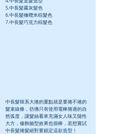
4.中長髮直髮造型
5.中長髮霧灰髮色
6.中長髮橄欖米棕髮色
7.中長髮巧克力棕髮色
中長髮韓系大捲的重點就是要捲不捲的
髮束線條，彷彿只有使用電棒捲過的自
然弧度，讓髮絲看來充滿女人味又隨性
大方，修飾臉型效果也很棒，若想嘗試
中長髮捲髮絕對要鎖定這款造型！