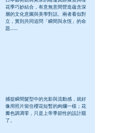
花季巧妙結合，有意無意間營造蘊含深
層的文化意圖與美學對話。兩者看似對
立，實則共同追問「瞬間與永恆」的命
題……
捕捉瞬間髮型中的光影與流動感，就好
像用照片留住櫻花短暫的絢爛一樣；花
瓣色調凋零，只是上帝季節性的設計罷
了。