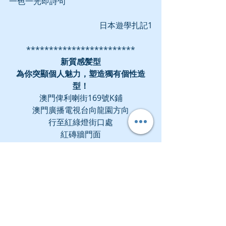
一色一光即詩句
日本遊學扎記1
************************
新質感髪型
為你突顯個人魅力，塑造獨有個性造
型！
澳門俾利喇街169號K鋪
澳門廣播電視台向龍園方向
行至紅綠燈街口處
紅磚牆門面
·營業時間·
10:30-20:00
歡迎預約
+853 6252 2236
微信預約
https://www.wjx.top/vm/Os1YrKB.asp
x