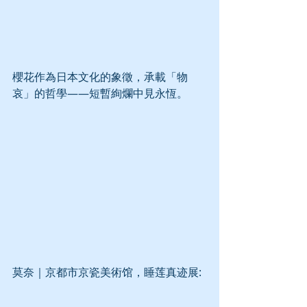
櫻花作為日本文化的象徵，承載「物
哀」的哲學——短暫絢爛中見永恆。
莫奈｜京都市京瓷美術馆，睡莲真迹展: