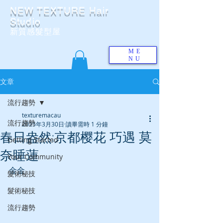
NEW TEXTURE Hair
Studio
​新質感髮型屋
ME
NU
文章
流行趨勢
texturemacau
流行趨勢
2025年3月30日
讀畢需時 1 分鐘
春日盎然:京都樱花 巧遇 莫
Getting Started
奈睡蓮
Your Community
金金
髮術秘技
髮術秘技
流行趨勢