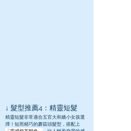
↓ 
髮型推薦4：精靈短髮
精靈短髮非常適合五官大和嬌小女孩選
擇！短而精巧的蘑菇頭髮型，搭配上
「霧感奶茶髮色」
，比人輕盈空靈的感