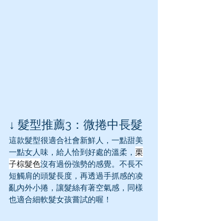
↓ 
髮型推薦3：微捲中長髮
這款髮型很適合社會新鮮人，一點甜美
一點女人味，給人恰到好處的溫柔，
栗
子棕髮色
沒有過份強勢的感覺。不長不
短觸肩的頭髮長度，再透過手抓感的凌
亂內外小捲，讓髮絲有著空氣感，同樣
也適合細軟髮女孩嘗試的喔！