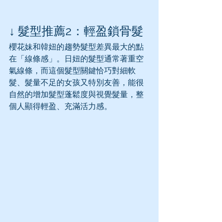
↓ 
髮型推薦2：輕盈鎖骨髮
櫻花妹和韓妞的趨勢髮型差異最大的點
在「線條感」。日妞的髮型通常著重空
氣線條，而這個髮型關鍵恰巧對細軟
髮、髮量不足的女孩又特別友善，能很
自然的增加髮型蓬鬆度與視覺髮量，整
個人顯得輕盈、充滿活力感。