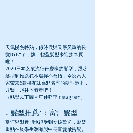
天氣慢慢轉熱，係時候與又厚又重的長
髮BYBY了，換上輕盈髮型來迎接春夏
啦！
2020日本女孩流行什麼樣的髮型，跟著
髮型師推薦範本選擇不會錯，今次為大
家帶來6款櫻花妹高點名率的髮型範本，
趕緊一起往下看看吧！
（點擊以下圖片可伸延至Instagram）
↓ 
髮型推薦1：富江髮型
富江髮型近期也很受到女孩歡迎，髮型
重點在於學生瀏海與中長直髮做搭配。