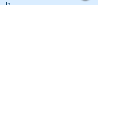
拍......
染髮伸延閱讀
燙髮伸延閱讀
*******************
************
******